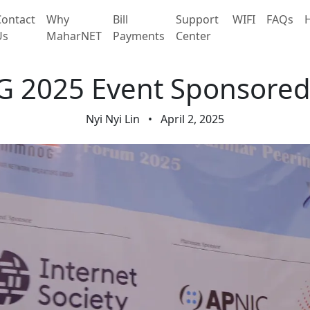
Contact
Why
Bill
Support
WIFI
FAQs
H
Us
MaharNET
Payments
Center
2025 Event Sponsored
Nyi Nyi Lin
•
April 2, 2025