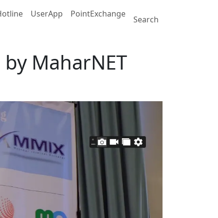
otline
UserApp
PointExchange
Search
 by MaharNET